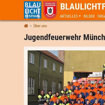
BLAULICHT
AKTUELLES
BILDER
ORG
Jugendfeuerwehr München
Über uns
Jugendfeuerwehr Münc