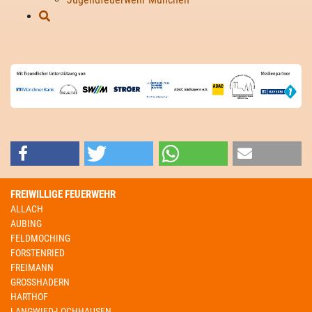
FREIWILLIGE FEUERWEHR
ALLACH
AUBING
FELDMOCHING
FORSTENRIED
FREIMANN
GROSSHADERN
HARTHOF
LANGWIED-LOCHHAUSEN